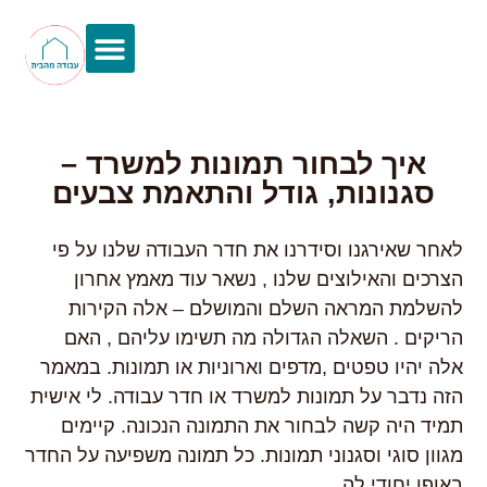
עיצוב משרד ביתי
הכנסה נוספת
מוצרים ושירותים מומלצים
ההיבט הפסיכולוגי
עבודה פרודוקטיבית
איך לבחור תמונות למשרד –
סגנונות, גודל והתאמת צבעים
לאחר שאירגנו וסידרנו את חדר העבודה שלנו על פי
הצרכים והאילוצים שלנו , נשאר עוד מאמץ אחרון
להשלמת המראה השלם והמושלם – אלה הקירות
הריקים . השאלה הגדולה מה תשימו עליהם , האם
אלה יהיו טפטים ,מדפים וארוניות או תמונות. במאמר
הזה נדבר על תמונות למשרד או חדר עבודה. לי אישית
תמיד היה קשה לבחור את התמונה הנכונה. קיימים
מגוון סוגי וסגנוני תמונות. כל תמונה משפיעה על החדר
באופן יחודי לה.