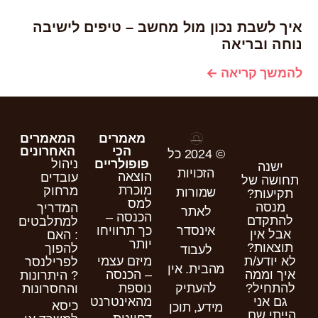
איך לשבת נכון מול מחשב – טיפים לישיבה
נוחה ובריאה
להמשך קריאה ←
מאמרים
המאמרים
הכי
האחרונים
© 2024 כל
פופולריים
ניהול
ישנה
הזכויות
הוצאה
עובדים
תחושה של
מוכרת
מרחוק
שמורות
תקיעות?
למס
מנסה
המדריך
לאתר
הכנסה –
להתקדם
למתלבטים
כך תרוויחו
אינסדר
אבל אין
: האם
יותר
תוצאות?
להפוך
לעבוד
לא יודע/ת
מיזם עצמי
לפרילנסר
מהבית. אין
איך וממה
– הכנסה
? היתרונות
להתחיל?
נוספת
להעתיק
והחסרונות
גם אני
מהאינטרנט
כיסא
מידע, תוכן
הייתי שם,