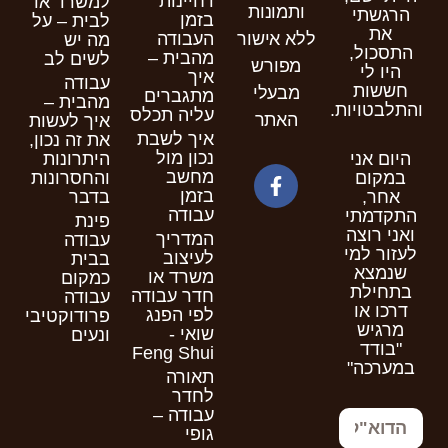
דחיינות
למשרד או
ותמונות
הרגשתי
בזמן
לבית – על
את
העבודה
ללא אישור
מה יש
התסכול,
מהבית –
לשים לב
מפורש
היו לי
איך
עבודה
חששות
מבעלי
מתגברים
מהבית –
והתלבטויות.
עליה תכלס
האתר
איך לעשות
איך לשבת
את זה נכון,
נכון מול
היום אני
היתרונות
מחשב
במקום
והחסרונות
בזמן
אחר,
בדבר
עבודה
התקדמתי
פינת
ואני רוצה
המדריך
עבודה
לעזור למי
לעיצוב
בבית
שנמצא
משרד או
כמקום
בתחילת
חדר עבודה
עבודה
דרכו או
לפי הפנג
פרודוקטיבי
מרגיש
שואי -
ונעים
"בודד
Feng Shui
במערכה"
תאורה
לחדר
עבודה –
גופי