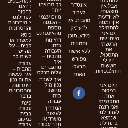
להתקדם
למתלבטים
כך תרוויחו
אינסדר
אבל אין
: האם
יותר
תוצאות?
להפוך
לעבוד
לא יודע/ת
מיזם עצמי
לפרילנסר
מהבית. אין
איך וממה
– הכנסה
? היתרונות
להתחיל?
נוספת
להעתיק
והחסרונות
גם אני
מהאינטרנט
כיסא
מידע, תוכן
הייתי שם,
דחיינות
למשרד או
ותמונות
הרגשתי
בזמן
לבית – על
את
העבודה
ללא אישור
מה יש
התסכול,
מהבית –
לשים לב
מפורש
היו לי
איך
עבודה
חששות
מבעלי
מתגברים
מהבית –
והתלבטויות.
עליה תכלס
האתר
איך לעשות
איך לשבת
את זה נכון,
נכון מול
היום אני
היתרונות
מחשב
במקום
והחסרונות
בזמן
אחר,
בדבר
עבודה
התקדמתי
פינת
ואני רוצה
המדריך
עבודה
לעזור למי
לעיצוב
בבית
שנמצא
משרד או
כמקום
בתחילת
חדר עבודה
עבודה