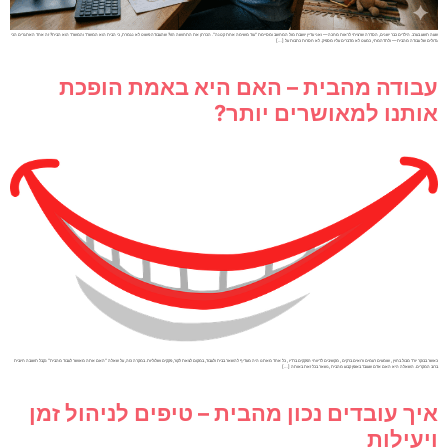
שעה תשע בערב. הילדים כבר ישנים, הסדרה שרציתי לראות מחכה — ואני עדיין יושבת מול המחשב ומסיימת "עוד משימה אחת קטנה". הכרתן את התחושה הזו? שהעבודה פשוט לא נגמרת, כי הבית הוא המשרד והמשרד הוא הבית? זה אחד האתגרים הכי
גדולים של עבודה מהבית — ולתדהמתי, כמעט לא מדברים עליו מספיק. לא חסרות כתבות על […]
עבודה מהבית – האם היא באמת הופכת
אותנו למאושרים יותר?
כאשר בבוקר יורד מבול בחוץ , שומעים רעמים ורואים ברקים , מקשיבים לדיווחי הפקקים ברדיו , כל אחד מאתנו היה מעדיף להשאר בבית ולעבוד, במקום לצאת לקור, פקקים ושלוליות. במקרה כזה, על שאלה "האם אתה מאושר לעבוד מהבית" נקבל תשובה חיובית
ברוב המקרים. השאלה היא האם אדם שעובד באופן קבוע מהבית ,נשאר בכל זאת באותה […]
איך עובדים נכון מהבית – טיפים לניהול זמן
ויעילות